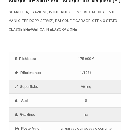
Scarperia E San Piero - Scarperia e san piero (FI)
SCARPERIA, FRAZIONE, IN INTERNO SILENZIOSO, ACCOGLIENTE 5
VANI OLTRE DOPPI SERVIZI, BALCONE E GARAGE. OTTIMO STATO. -
CLASSE ENERGETICA IN ELABORAZIONE
Richiesta:
175.000 €
Riferimento:
1/1986
Superficie:
90 mq
Vani:
5
Giardino:
no
Posto Auto:
si: garage con acqua e corrente