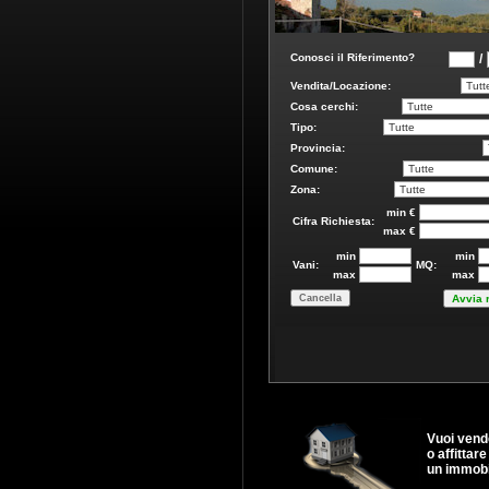
Vuoi vend
o affittare
un immobi