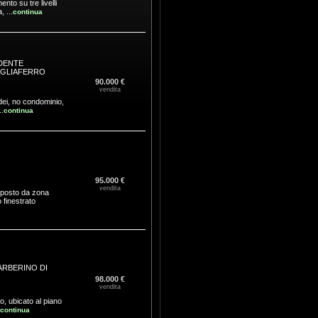
nto su tre livelli
 ...
continua
DENTE
AGLIAFERRO
90.000 €
vendita
 dei, no condominio,
.
continua
95.000 €
vendita
mposto da zona
 finestrato
ARBERINO DI
98.000 €
vendita
o, ubicato al piano
continua