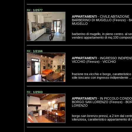
Rif.:
1/2577
APPARTAMENTI
- CIVILE ABITAZIONE
BARBERINO DI MUGELLO (Firenze)
-
B
MUGELLO
barberino di mugello, in pieno centro. al s
vendesi appartamento di mq 100 composto
Rif.:
1/2166
APPARTAMENTI
- INGRESSO INDIPEN
VICCHIO (Firenze)
-
VICCHIO
frazione tra vicchio e borgo, caratteristic
stile toscano con ingresso indipendente ...
Rif.:
1/2503
APPARTAMENTI
- IN PICCOLO CONDO
BORGO SAN LORENZO (Firenze)
-
BOR
LORENZO
borgo san lorenzo pressi, a 2 km dal centr
silenziosa, caratteristico appartamento di m