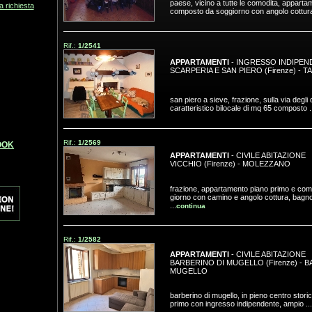
paese, vicino a tutte le comodita, appartame
ua richiesta
composto da soggiorno con angolo cottura,
Rif.:
1/2541
APPARTAMENTI
- INGRESSO INDIPEN
SCARPERIA E SAN PIERO (Firenze)
-
T
san piero a sieve, frazione, sulla via degli
caratteristico bilocale di mq 65 composto ..
Rif.:
1/2569
OOK
APPARTAMENTI
- CIVILE ABITAZIONE
VICCHIO (Firenze)
-
MOLEZZANO
frazione, appartamento piano primo e co
giorno con camino e angolo cottura, bagno
...
continua
Rif.:
1/2582
APPARTAMENTI
- CIVILE ABITAZIONE
BARBERINO DI MUGELLO (Firenze)
-
B
MUGELLO
barberino di mugello, in pieno centro storic
primo con ingresso indipendente, ampio ...