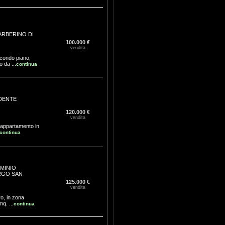
ARBERINO DI
100.000 €
vendita
econdo piano,
 da ...
continua
DENTE
120.000 €
vendita
o appartamento in
continua
MINIO
GO SAN
125.000 €
vendita
o, in zona
q. ...
continua