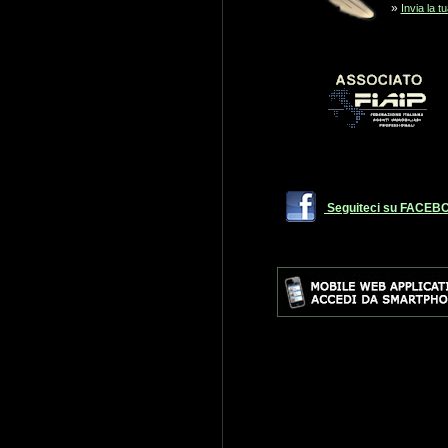
»
Invia la t
Seguiteci su FACEB