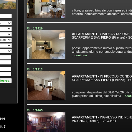
villore, grazioso bilocale con ingresso in 
esterno. completamente arredato. contratto
Rif.:
1/2429
APPARTAMENTI
- CIVILE ABITAZIONE
SCARPERIA E SAN PIERO (Firenze)
-
S
paese, appartamento nuovo al piano terr
ampia zona giorno con angolo cottura, due
...
continua
Rif.:
1/2213
APPARTAMENTI
- IN PICCOLO CONDO
SCARPERIA E SAN PIERO (Firenze)
-
S
scarperia, disponibile dal 31/07/2026 ottim
piano primo ed ultimo, piccolissima ...
cont
Rif.:
1/1665
APPARTAMENTI
- INGRESSO INDIPEN
ere
VICCHIO (Firenze)
-
VICCHIO
le?