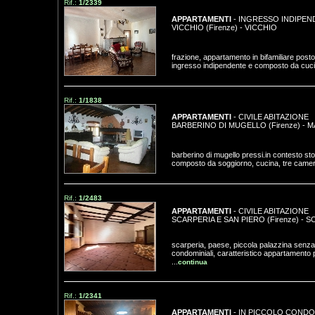
Rif.:
1/2339
APPARTAMENTI
- INGRESSO INDIPEN
VICCHIO (Firenze)
-
VICCHIO
frazione, appartamento in bifamiliare post
ingresso indipendente e composto da cucin
Rif.:
1/1838
APPARTAMENTI
- CIVILE ABITAZIONE
BARBERINO DI MUGELLO (Firenze)
-
M
barberino di mugello pressi.in contesto st
composto da soggiorno, cucina, tre camere
Rif.:
1/2483
APPARTAMENTI
- CIVILE ABITAZIONE
SCARPERIA E SAN PIERO (Firenze)
-
S
scarperia, paese, piccola palazzina senz
condominiali, caratteristico appartamento 
...
continua
Rif.:
1/2341
APPARTAMENTI
- IN PICCOLO CONDO