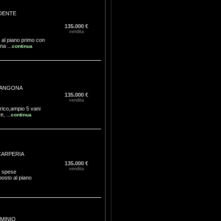
DENTE
135.000 €
vendita
o al piano primo con
a ...
continua
ANGONA
135.000 €
vendita
orico,ampio 5 vani
, ...
continua
CARPERIA
135.000 €
vendita
a spese
posto al piano
MINIO