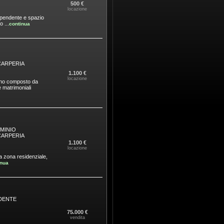
500 €
locazione
dipendente e spazio
 ...
continua
CARPERIA
1.100 €
locazione
eno composto da
 matrimoniali
MINIO
CARPERIA
1.100 €
locazione
a zona residenziale,
inua
DENTE
75.000 €
vendita