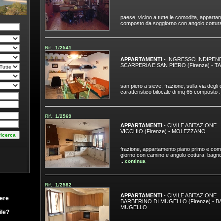
paese, vicino a tutte le comodita, appartame
composto da soggiorno con angolo cottura,
Rif.:
1/2541
APPARTAMENTI
- INGRESSO INDIPEN
SCARPERIA E SAN PIERO (Firenze)
-
T
san piero a sieve, frazione, sulla via degli
caratteristico bilocale di mq 65 composto ..
Rif.:
1/2569
APPARTAMENTI
- CIVILE ABITAZIONE
VICCHIO (Firenze)
-
MOLEZZANO
frazione, appartamento piano primo e co
giorno con camino e angolo cottura, bagno
...
continua
Rif.:
1/2582
APPARTAMENTI
- CIVILE ABITAZIONE
ere
BARBERINO DI MUGELLO (Firenze)
-
B
MUGELLO
le?