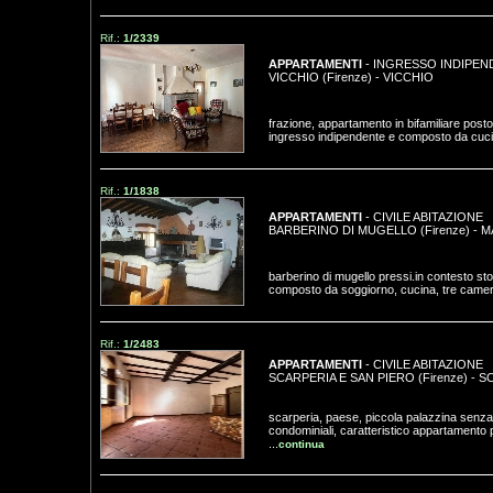
Rif.:
1/2339
APPARTAMENTI
- INGRESSO INDIPEN
VICCHIO (Firenze)
-
VICCHIO
frazione, appartamento in bifamiliare post
ingresso indipendente e composto da cucin
Rif.:
1/1838
APPARTAMENTI
- CIVILE ABITAZIONE
BARBERINO DI MUGELLO (Firenze)
-
M
barberino di mugello pressi.in contesto st
composto da soggiorno, cucina, tre camere
Rif.:
1/2483
APPARTAMENTI
- CIVILE ABITAZIONE
SCARPERIA E SAN PIERO (Firenze)
-
S
scarperia, paese, piccola palazzina senz
condominiali, caratteristico appartamento 
...
continua