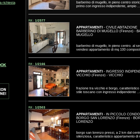
barberino di mugello, in pieno centro storic
ua richiesta
primo con ingresso indipendente, ampio ...
Rif.:
1/2577
APPARTAMENTI
- CIVILE ABITAZIONE
BARBERINO DI MUGELLO (Firenze)
-
B
MUGELLO
barberino di mugello, in pieno centro. al s
vendesi appartamento di mq 100 composto
Rif.:
1/2166
OOK
APPARTAMENTI
- INGRESSO INDIPEN
VICCHIO (Firenze)
-
VICCHIO
frazione tra vicchio e borgo, caratteristic
stile toscano con ingresso indipendente ...
Rif.:
1/2503
APPARTAMENTI
- IN PICCOLO CONDO
BORGO SAN LORENZO (Firenze)
-
BOR
LORENZO
borgo san lorenzo pressi, a 2 km dal centr
silenziosa, caratteristico appartamento di m