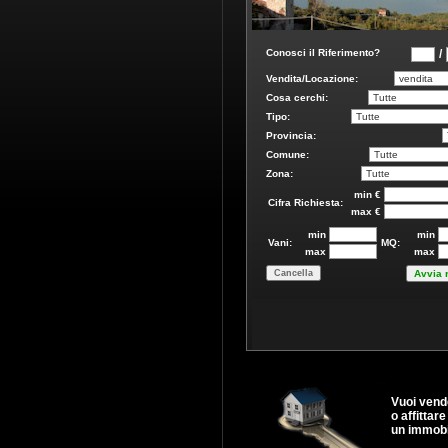
Vuoi vend
o affittare
un immobi