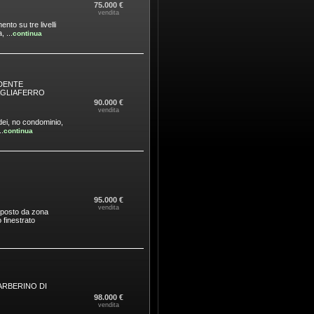
75.000 €
vendita
nto su tre livelli
 ...
continua
DENTE
AGLIAFERRO
90.000 €
vendita
 dei, no condominio,
.
continua
95.000 €
vendita
mposto da zona
 finestrato
ARBERINO DI
98.000 €
vendita