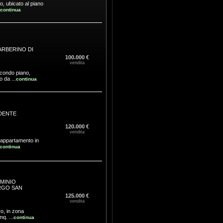
o, ubicato al piano
continua
ARBERINO DI
100.000 €
vendita
econdo piano,
 da ...
continua
DENTE
120.000 €
vendita
o appartamento in
continua
MINIO
GO SAN
125.000 €
vendita
o, in zona
q. ...
continua