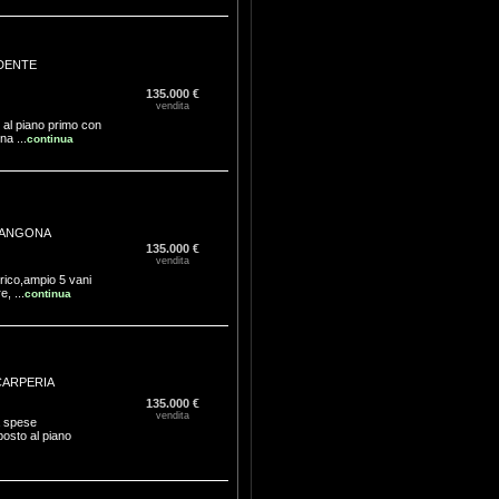
DENTE
135.000 €
vendita
o al piano primo con
a ...
continua
ANGONA
135.000 €
vendita
orico,ampio 5 vani
, ...
continua
CARPERIA
135.000 €
vendita
a spese
posto al piano