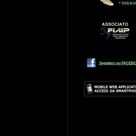
»
Invia la t
Seguiteci su FACEB