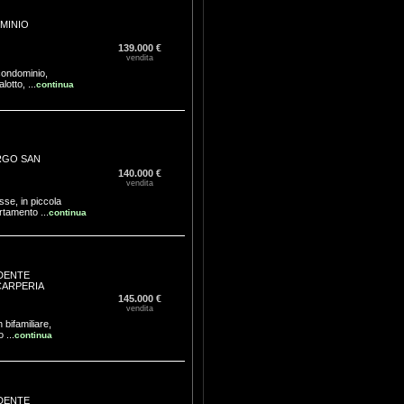
MINIO
139.000 €
vendita
condominio,
otto, ...
continua
GO SAN
140.000 €
vendita
sse, in piccola
rtamento ...
continua
DENTE
CARPERIA
145.000 €
vendita
 bifamiliare,
 ...
continua
DENTE