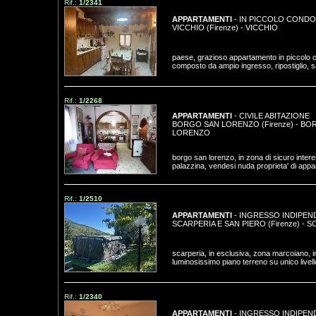
Rif.:
1/2341
APPARTAMENTI
- IN PICCOLO CONDO
VICCHIO (Firenze)
-
VICCHIO
paese, grazioso appartamento in piccolo 
composto da ampio ingresso, ripostiglio, sal
Rif.:
1/2268
APPARTAMENTI
- CIVILE ABITAZIONE
BORGO SAN LORENZO (Firenze)
-
BOR
LORENZO
borgo san lorenzo, in zona di sicuro intere
palazzina, vendesi nuda proprieta' di appa
Rif.:
1/2510
APPARTAMENTI
- INGRESSO INDIPEN
SCARPERIA E SAN PIERO (Firenze)
-
S
scarperia, in esclusiva, zona marcoiano, in
luminosissimo piano terreno su unico livello
Rif.:
1/2340
APPARTAMENTI
- INGRESSO INDIPEN