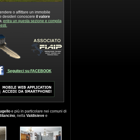
endere o affittare un immobile
e desideri conoscere
il valore
o
,
entra un questa sezione e compila
iesti.
ERRATETTO in VENDITA ›
1/2573 - APPARTAMENTO in VENDITA › BORGO SAN
.000 €
LORENZO - 199.000 €
Seguiteci su FACEBOOK
ugello
e più in particolare nei comuni di
Bilancino
, nella
Valdisieve
e