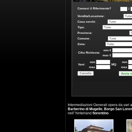
4/0059 - FONDO / NEGOZIO in VENDITA › SCARPERIA
E SAN PIERO - 90.000 €
Intermediazioni Generali opera da vari 
Barberino di Mugello
,
Borgo San Lore
nell’’hinterland
fiorentino
.