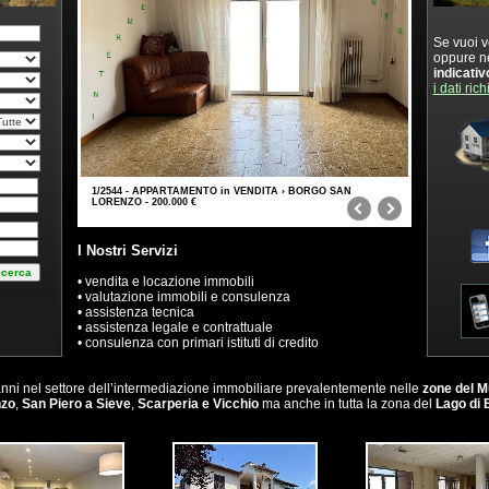
Se vuoi v
oppure n
indicativ
i dati rich
1/2544 - APPARTAMENTO in VENDITA › BORGO SAN
2/0762 - VILLA / VILETTA / T
LORENZO - 200.000 €
BARBERINO DI MUGELLO - 410
I Nostri Servizi
• vendita e locazione immobili
• valutazione immobili e consulenza
• assistenza tecnica
• assistenza legale e contrattuale
• consulenza con primari istituti di credito
anni nel settore dell’intermediazione immobiliare prevalentemente nelle
zone del M
nzo
,
San Piero a Sieve
,
Scarperia e Vicchio
ma anche in tutta la zona del
Lago di 