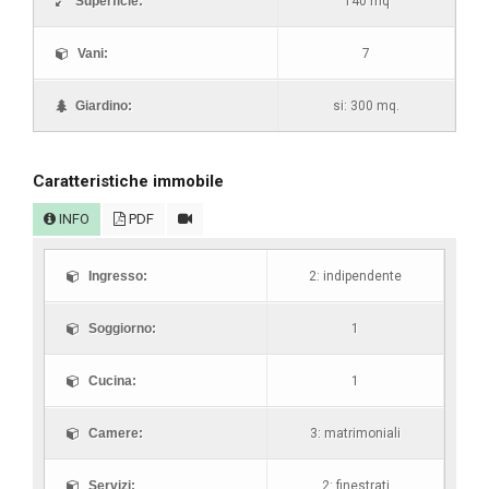
Superficie:
140 mq
Vani:
7
Giardino:
si: 300 mq.
Caratteristiche immobile
INFO
PDF
Ingresso:
2: indipendente
Soggiorno:
1
Cucina:
1
Camere:
3: matrimoniali
Servizi:
2: finestrati