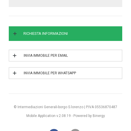
RICHIESTA INFORMAZIONI
INVIA IMMOBILE PER EMAIL
INVIA IL RIF. 3/0342
INVIA IMMOBILE PER WHATSAPP
INVIA IL RIF. 3/0342
© Intermediazioni Generali-borgo S.lorenzo | P.IVA 05536870487
Mobile Application v.2.08.19 -
Powered by Binergy