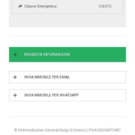
Classe Energetica:
ESENTE
RICHIESTA INFORMAZIONI
INVIA IMMOBILE PER EMAIL
INVIA IL RIF. 3/0343
INVIA IMMOBILE PER WHATSAPP
INVIA IL RIF. 3/0343
© Intermediazioni Generali-borgo S.lorenzo | P.IVA 05536870487