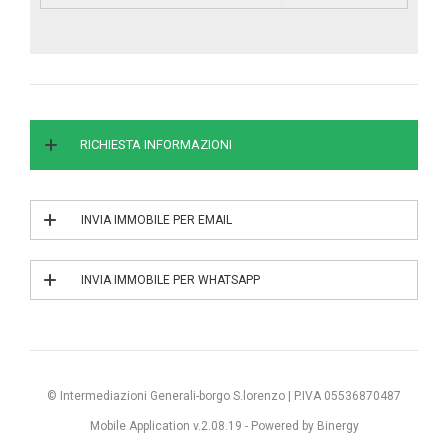
RICHIESTA INFORMAZIONI
INVIA IMMOBILE PER EMAIL
INVIA IL RIF. 3/0397
INVIA IMMOBILE PER WHATSAPP
INVIA IL RIF. 3/0397
© Intermediazioni Generali-borgo S.lorenzo | P.IVA 05536870487
Mobile Application v.2.08.19 -
Powered by Binergy