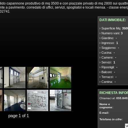
dido capannone produttivo di mq 3500 e con piazzale privato di mq 2800 sui quattro l
te a pavimento. corredato di uffici, servizi, spogliatoi e locali mensa. - classe ene
402741
DATI IMMOBILE:
› Superficie Mq:
350
› Numero vani:
3
› Giardino:
-
› Ingresso:
1
› Soggiorno:
-
› Cucina:
-
› Camere:
-
› Servizi:
1
› Ripostigli:
-
› Balconi:
-
› Terrazzi:
-
› Cantina:
-
RICHIESTA INFO
Chiamaci al:
055.840
Nome e
cognome:
E-mail:
page 1 of 1
Telefono
in cifre
: