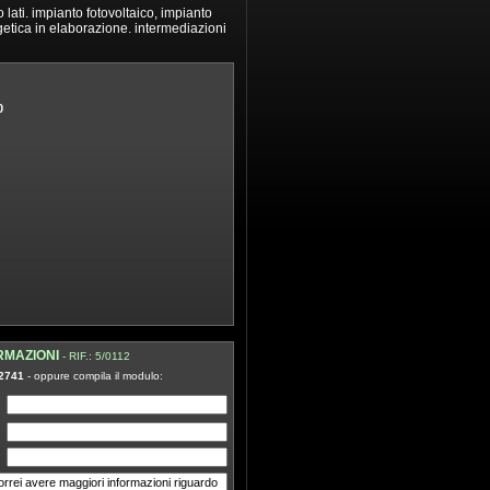
ati. impianto fotovoltaico, impianto
rgetica in elaborazione. intermediazioni
0
RMAZIONI
- RIF.: 5/0112
2741
- oppure compila il modulo: