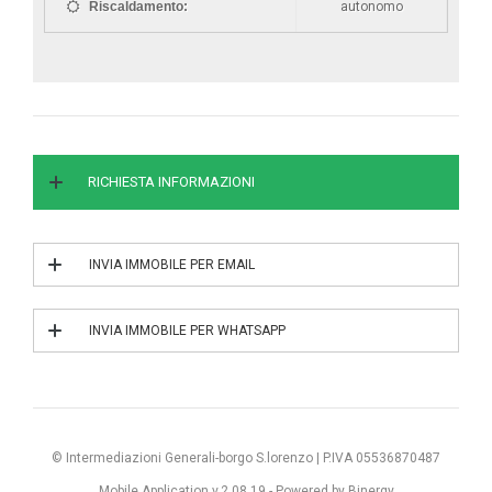
Riscaldamento:
autonomo
RICHIESTA INFORMAZIONI
INVIA IMMOBILE PER EMAIL
INVIA IL RIF. 7/0020
INVIA IMMOBILE PER WHATSAPP
INVIA IL RIF. 7/0020
© Intermediazioni Generali-borgo S.lorenzo | P.IVA 05536870487
Mobile Application v.2.08.19 -
Powered by Binergy